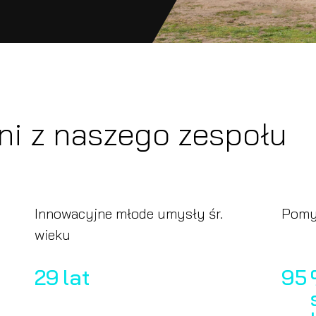
i z naszego zespołu
Innowacyjne młode umysły śr.
Pomyś
wieku
29
lat
95