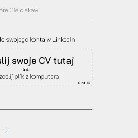
k do swojego konta w LinkedIn
lij swoje CV tutaj
lub
ześlij plik z komputera
0
of 10