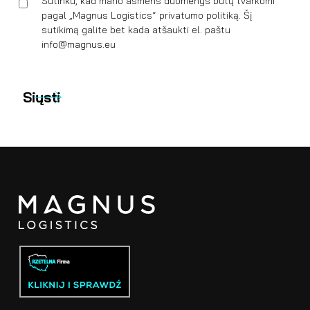
Sutinku, kad mano asmens duomenys būtų tvarkomi
pagal „Magnus Logistics“ privatumo politiką. Šį
sutikimą galite bet kada atšaukti el. paštu
info@magnus.eu