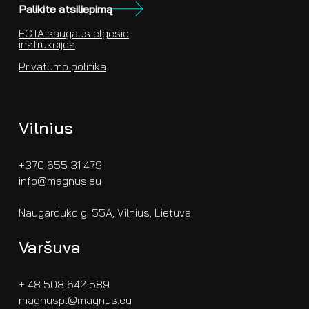
Palikite atsiliepimą
ECTA saugaus elgesio
instrukcijos
Privatumo politika
Vilnius
+370 655 31 479
info@magnus.eu
Naugarduko g. 55A, Vilnius, Lietuva
Varšuva
+ 48 508 642 589
magnuspl@magnus.eu