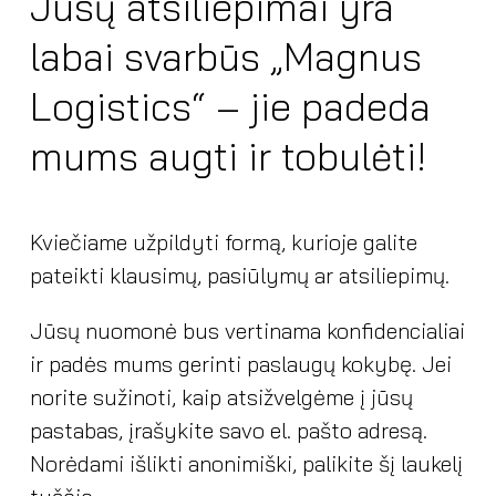
Jūsų atsiliepimai yra
labai svarbūs „Magnus
Logistics“ – jie padeda
mums augti ir tobulėti!
Kviečiame užpildyti formą, kurioje galite
pateikti klausimų, pasiūlymų ar atsiliepimų.
Jūsų nuomonė bus vertinama konfidencialiai
ir padės mums gerinti paslaugų kokybę. Jei
norite sužinoti, kaip atsižvelgėme į jūsų
pastabas, įrašykite savo el. pašto adresą.
Norėdami išlikti anonimiški, palikite šį laukelį